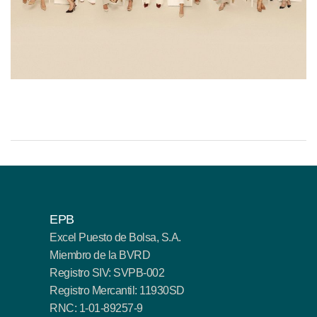
EPB
Excel Puesto de Bolsa, S.A.
Miembro de la BVRD
Registro SIV: SVPB-002
Registro Mercantil: 11930SD
RNC: 1-01-89257-9