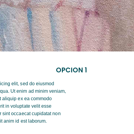
OPCION 1
icing elit, sed do eiusmod
liqua. Ut enim ad minim veniam,
 ut aliquip ex ea commodo
t in voluptate velit esse
ur sint occaecat cupidatat non
lit anim id est laborum.