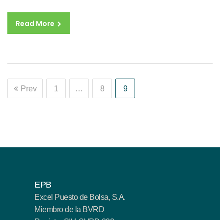
Read More
Prev
1
…
8
9
EPB
Excel Puesto de Bolsa, S.A.
Miembro de la BVRD